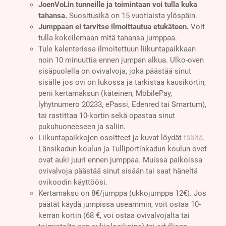
JoenVoLin tunneille ja toimintaan voi tulla kuka
tahansa.
Suositusikä on 15 vuotiaista ylöspäin.
Jumppaan ei tarvitse ilmoittautua etukäteen.
Voit
tulla kokeilemaan mitä tahansa jumppaa.
Tule kalenterissa ilmoitettuun liikuntapaikkaan
noin 10 minuuttia ennen jumpan alkua. Ulko-oven
sisäpuolella on ovivalvoja, joka päästää sinut
sisälle jos ovi on lukossa ja tarkistaa kausikortin,
perii kertamaksun (käteinen, MobilePay,
lyhytnumero 20233, ePassi, Edenred tai Smartum),
tai rastittaa 10-kortin sekä opastaa sinut
pukuhuoneeseen ja saliin.
Liikuntapaikkojen osoitteet ja kuvat löydät
täältä
.
Länsikadun koulun ja Tulliportinkadun koulun ovet
ovat auki juuri ennen jumppaa. Muissa paikoissa
ovivalvoja päästää sinut sisään tai saat häneltä
ovikoodin käyttöösi.
Kertamaksu on 8€/jumppa (ukkojumppa 12€). Jos
päätät käydä jumpissa useammin, voit ostaa 10-
kerran kortin (68 €, voi ostaa ovivalvojalta tai