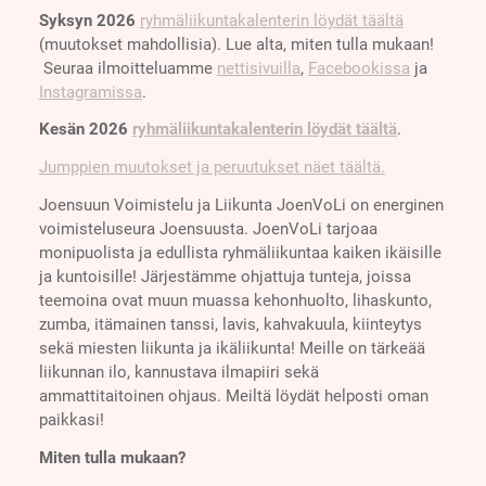
Syksyn 2026
ryhmäliikuntakalenterin löydät täältä
(muutokset mahdollisia). Lue alta, miten tulla mukaan!
Seuraa ilmoitteluamme
nettisivuilla
,
Facebookissa
ja
Instagramissa
.
Kesän 2026
ryhmäliikuntakalenterin löydät täältä
.
Jumppien muutokset ja peruutukset näet täältä.
Joensuun Voimistelu ja Liikunta JoenVoLi on energinen
voimisteluseura Joensuusta. JoenVoLi tarjoaa
monipuolista ja edullista ryhmäliikuntaa kaiken ikäisille
ja kuntoisille! Järjestämme ohjattuja tunteja, joissa
teemoina ovat muun muassa kehonhuolto, lihaskunto,
zumba, itämainen tanssi, lavis, kahvakuula, kiinteytys
sekä miesten liikunta ja ikäliikunta! Meille on tärkeää
liikunnan ilo, kannustava ilmapiiri sekä
ammattitaitoinen ohjaus. Meiltä löydät helposti oman
paikkasi!
Miten tulla mukaan?