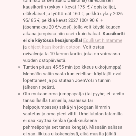
toimistolta sen aukioloaikoina) tai edullisen
kausikortin (syksy + kevät 175 € / opiskelijat,
eläkeläiset ja työttömät 160 €; pelkkä syksy 2026
95/ 85 €, pelkkä kevät 2027 100/ 90 € +
jäsenmaksu 20 €/vuosi), jolla voit käydä kauden
aikana jumpissa niin usein kuin haluat.
Kausikortti
ei ole käytössä kesäjumpilla!
Edulliset hintamme
ja
ohjeet kausikortin ostoon
. Voit ostaa
ovivalvojalta 10-kerran kortin, joka on voimassa
vuoden ostopäivästä.
Tuntien pituus 45-55 min (poikkeus ukkojumppa).
Mennään saliin vasta kun edelliset käyttäjät ovat
lopettaneet ja poistutaan JoenVoLin tunnin
jälkeen ripeästi.
Ota mukaan oma jumppapatja (tai pyyhe, ei tarvita
tanssillisilla tunneilla, asahissa tai
helppojumpassa) sekä yin joogaan lämmin
vaatetus ja oma pieni viltti. Urheilutalon tatamilla
ei saa käyttää kenkiä (poikkeuksena
pehmeäpohjaiset tanssikengät). Missään salissa
ei saa liikkua ulkokengissä, eikä mustia jälkiä