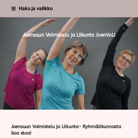
Siirry
Haku ja valikko
sivun
sisältöön
Joensuun Voimistelu ja Liikunta JoenVoLi
Joensuun Voimistelu ja Liikunta- Ryhmäliikunnasta
iloa eloa!