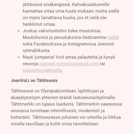
jättävissä sisäkengissä. Kahvakuulatunnille
kannattaa ottaa oma kuula mukaan, mutta siellä
on myös lainattavia kuulia, jos et vielä ole
hankkinut omaa.
Joskus vakiotunteihin tulee muutoksia.
Muutoksista ja peruutuksista tiedotamme
täällä
sekä Facebookissa ja Instagramissa Joenvoli
ryhmäliikunta
Nauti jumpasta! Voit antaa palautetta ja kysyä
neuvoja
joenvoli.toimisto@gmail.com
tai
palautelomakkeella.
JoenVoLi on Tähtiseura
Tähtiseurat on Olympiakomitean, lajiliittojen ja
aluejärjestöjen yhteinen brändi laatuseuraohjelmalle.
Tähtimerkki on lupaus laadusta. Tähtimerkin saaneessa
seurassa toimitaan inhimillisesti, modernisti ja
ketterästi. Tähtiseurassa jokainen voi urheilla ja liikkua
omalla tasollaan ja kohti omia tavoitteitaan.