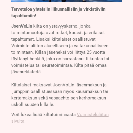
Tervetuloa yhteisiin liikunnallisiin ja virkistäviin
tapahtumiin!
JoenVoLin
kilta on ystävyyskerho, jonka
toimintamuotoja ovat retket, kurssit ja erilaiset
tapahtumat. Lisäksi kiltalaiset osallistuvat
Voimisteluliiton alueelliseen ja valtakunnalliseen
toimintaan. Killan jäseneksi voi liittyä 25 vuotta
täyttänyt henkilö, joka on harrastanut liikuntaa tai
voimistelua tai seuratoimintaa. Kilta pitää omaa
jäsenrekisteriä.
Kiltalaiset maksavat JoenVoLin jäsenmaksun ja
jumppiin osallistuessaan myös kausimaksun tai
kertamaksun sekä vapaaehtoisen kerhomaksun
uskollisuuden killalle.
Voit lukea lisää kiltatoiminnasta
Voimisteluliiton
sivulta
.