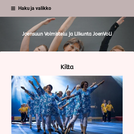
Siirry
Haku ja valikko
sivun
sisältöön
Joensuun Voimistelu ja Liikunta JoenVoLi
Kilta