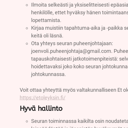
Ilmoita selkeästi ja yksiselitteisesti epäasia
henkilölle, ettet hyväksy hänen toimintaan
lopettamista.
Kirjaa muistiin tapahtuma-aika ja -paikka s
keitä oli läsnä.
Ota yhteys seuran puheenjohtajaan:
joenvoli.puheenjohtaja@gmail.com. Puhee
tapauskohtaisesti jatkotoimenpiteistä: selvit
hoidettavaksi joko koko seuran johtokunna
johtokunnassa.
Voit ottaa yhteyttä myös valtakunnalliseen Et ol
https://etoleyksin.fi/
Hyvä hallinto
Seuran toiminnassa kaikilta osin noudate