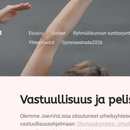
a
Etusivu
Uutiset
Ryhmäliikunnan tuntitarjon
Yhteystiedot
Gymnaestrada2026
Vastuullisuus ja pel
Olemme JoenVoLissa sitoutuneet urheiluyhteis
vastuullisuusohjelmaan:
Olympiakomitea: Urhei