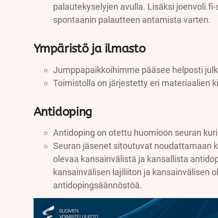
palautekyselyjen avulla. Lisäksi joenvoli.fi
spontaanin palautteen antamista varten.
Ympäristö ja ilmasto
Jumppapaikkoihimme pääsee helposti julkis
Toimistolla on järjestetty eri materiaalien k
Antidoping
Antidoping on otettu huomioon seuran kur
Seuran jäsenet sitoutuvat noudattamaan k
olevaa kansainvälistä ja kansallista anti
kansainvälisen lajiliiton ja kansainvälisen
antidopingsäännöstöä.