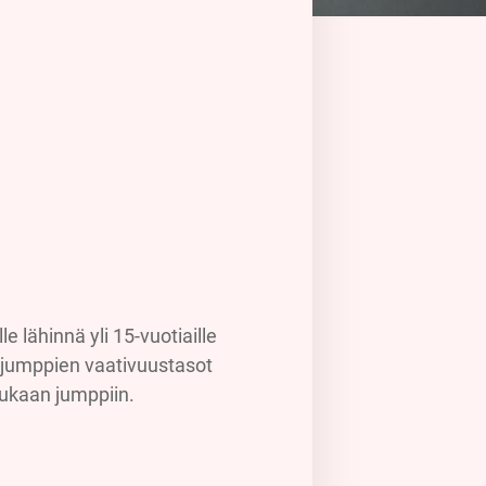
le lähinnä yli 15-vuotiaille
tu jumppien vaativuustasot
 mukaan jumppiin.