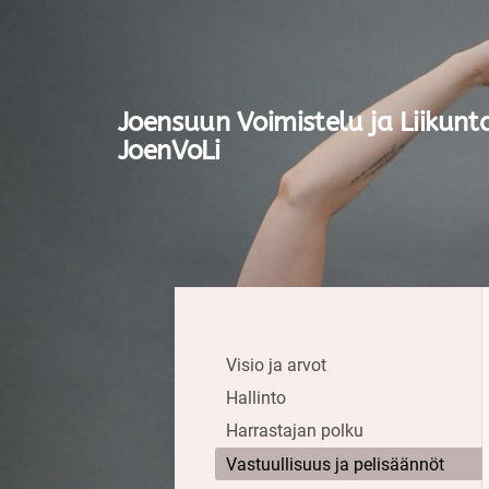
Siirry
sivun
sisältöön
Joensuun Voimistelu ja Liikunt
JoenVoLi
Visio ja arvot
Hallinto
Harrastajan polku
Vastuullisuus ja pelisäännöt