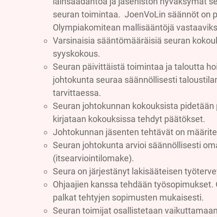
lainsäädäntöä ja jäsenistön hyväksymät s
seuran toimintaa. JoenVoLin säännöt on pä
Olympiakomitean mallisääntöjä vastaaviksi
Varsinaisia sääntömääräisiä seuran kokouks
syyskokous.
Seuran päivittäistä toimintaa ja taloutta h
johtokunta seuraa säännöllisesti taloustila
tarvittaessa.
Seuran johtokunnan kokouksista pidetään p
kirjataan kokouksissa tehdyt päätökset.
Johtokunnan jäsenten tehtävät on määritel
Seuran johtokunta arvioi säännöllisesti o
(itsearviointilomake).
Seura on järjestänyt lakisääteisen työterv
Ohjaajien kanssa tehdään työsopimukset. 
palkat tehtyjen sopimusten mukaisesti.
Seuran toimijat osallistetaan vaikuttamaan