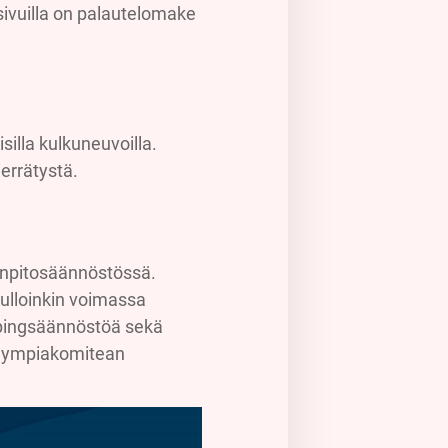
-sivuilla on palautelomake
illa kulkuneuvoilla.
ierrätystä.
inpitosäännöstössä.
ulloinkin voimassa
dopingsäännöstöä sekä
 olympiakomitean