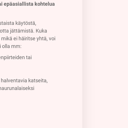
i epäasiallista kohtelua
taista käytöstä,
otta jättämistä. Kuka
mikä ei häiritse yhtä, voi
i olla mm:
piirteiden tai
 halventavia katseita,
naurunalaiseksi