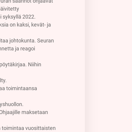
euran säännöt ohjaavat
ivitetty
 syksyllä 2022.
ia on kaksi, kevät- ja
oitaa johtokunta. Seuran
nnetta ja reagoi
öytäkirjaa. Niihin
ty.
maa toimintaansa
eyshuollon.
Ohjaajille maksetaan
 toimintaa vuosittaisten