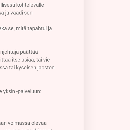
llisesti kohtelevalle
sa ja vaadi sen
ekä se, mitä tapahtui ja
njohtaja päättää
tää itse asiaa, tai vie
ssa tai kyseisen jaoston
e yksin -palveluun:
taan voimassa olevaa