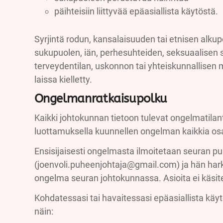
päihteisiin liittyvää epäasiallista käytöstä.
Syrjintä rodun, kansalaisuuden tai etnisen alkupe
sukupuolen, iän, perhesuhteiden, seksuaalisen
terveydentilan, uskonnon tai yhteiskunnallisen m
laissa kielletty.
Ongelmanratkaisupolku
Kaikki johtokunnan tietoon tulevat ongelmatilan
luottamuksella kuunnellen ongelman kaikkia os
Ensisijaisesti ongelmasta ilmoitetaan seuran pu
(joenvoli.puheenjohtaja@gmail.com) ja hän hark
ongelma seuran johtokunnassa. Asioita ei käsite
Kohdatessasi tai havaitessasi epäasiallista kä
näin: