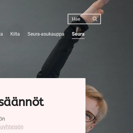
Haku
Hae
ta
Kilta
Seura-asukauppa
Seura
isäännöt
ön
luyhteisön