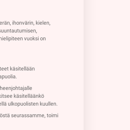
rän, ihonvärin, kielen,
 suuntautumisen,
ielipiteen vuoksi on
teet käsitellään
apuolia.
heenjohtajalle
itsee käsitelläänkö
llä ulkopuolisten kuullen.
ytöstä seurassamme, toimi