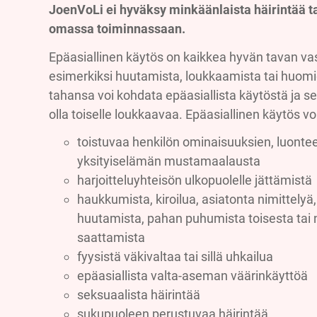
JoenVoLi ei hyväksy minkäänlaista häirintää ta
omassa toiminnassaan.
Epäasiallinen käytös on kaikkea hyvän tavan vas
esimerkiksi huutamista, loukkaamista tai huomi
tahansa voi kohdata epäasiallista käytöstä ja se 
olla toiselle loukkaavaa. Epäasiallinen käytös vo
toistuvaa henkilön ominaisuuksien, luonteen
yksityiselämän mustamaalausta
harjoitteluyhteisön ulkopuolelle jättämistä
haukkumista, kiroilua, asiatonta nimittelyä,
huutamista, pahan puhumista toisesta tai 
saattamista
fyysistä väkivaltaa tai sillä uhkailua
epäasiallista valta-aseman väärinkäyttöä
seksuaalista häirintää
sukupuoleen perustuvaa häirintää