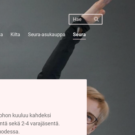
Haku
Hae
ta
Kilta
Seura-asukauppa
Seura
 johon kuuluu kahdeksi
entä sekä 2-4 varajäsentä.
vuodessa.