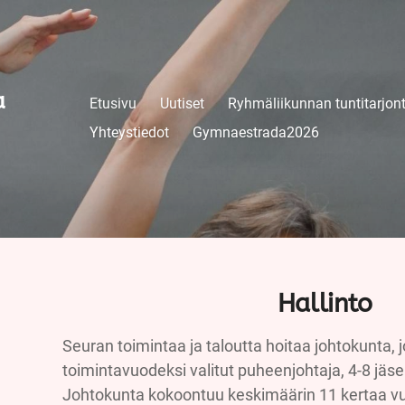
a
Etusivu
Uutiset
Ryhmäliikunnan tuntitarjon
Yhteystiedot
Gymnaestrada2026
Hallinto
Seuran toimintaa ja taloutta hoitaa johtokunta,
toimintavuodeksi valitut puheenjohtaja, 4-8 jäs
Johtokunta kokoontuu keskimäärin 11 kertaa 