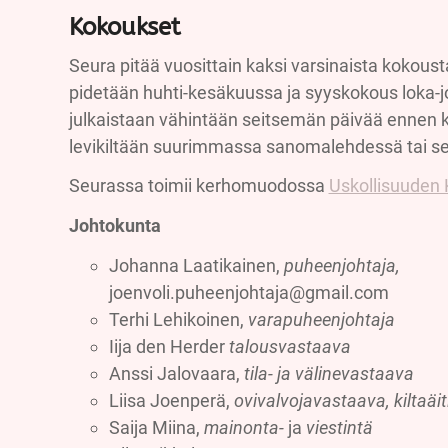
Kokoukset
Seura pitää vuosittain kaksi varsinaista kokoust
pidetään huhti-kesäkuussa ja syyskokous loka-
julkaistaan vähintään seitsemän päivää ennen
levikiltään suurimmassa sanomalehdessä tai seur
Seurassa toimii kerhomuodossa
Uskollisuuden K
Johtokunta
Johanna Laatikainen,
puheenjohtaja,
joenvoli.puheenjohtaja@gmail.com
Terhi Lehikoinen,
varapuheenjohtaja
Iija den Herder
talousvastaava
Anssi Jalovaara,
tila- ja välinevastaava
Liisa Joenperä,
ovivalvojavastaava, kiltaäit
Saija Miina,
mainonta-
ja
viestintä