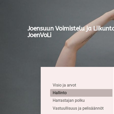
Siirry
sivun
sisältöön
Joensuun Voimistelu ja Liikunt
JoenVoLi
Visio ja arvot
Hallinto
Harrastajan polku
Vastuullisuus ja pelisäännöt