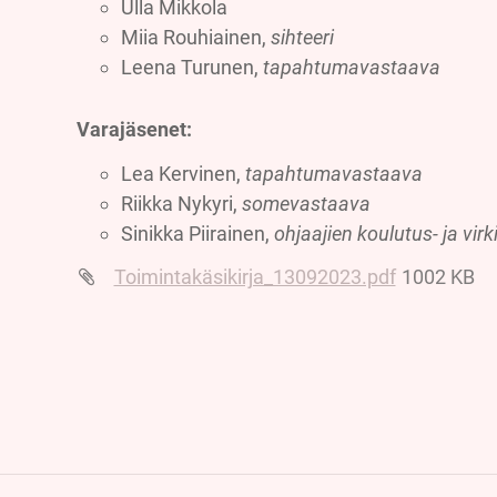
Ulla Mikkola
Miia Rouhiainen,
sihteeri
Leena Turunen,
tapahtumavastaava
Varajäsenet:
Lea Kervinen,
tapahtumavastaava
Riikka Nykyri,
somevastaava
Sinikka Piirainen,
ohjaajien koulutus- ja vir
Toimintakäsikirja_13092023.pdf
1002 KB