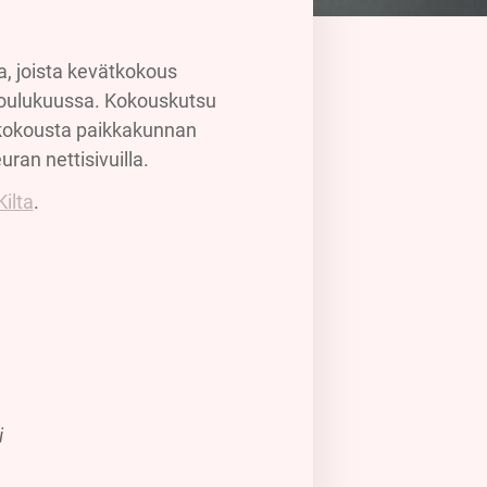
a, joista kevätkokous
joulukuussa. Kokouskutsu
 kokousta paikkakunnan
an nettisivuilla.
ilta
.
i