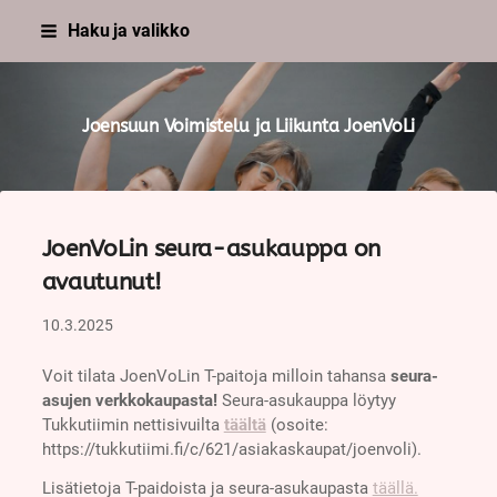
Siirry
Haku ja valikko
sivun
sisältöön
Joensuun Voimistelu ja Liikunta JoenVoLi
JoenVoLin seura-asukauppa on
avautunut!
10.3.2025
Voit tilata JoenVoLin T-paitoja milloin tahansa
seura-
asujen verkkokaupasta!
Seura-asukauppa löytyy
Tukkutiimin nettisivuilta
täältä
(osoite:
https://tukkutiimi.fi/c/621/asiakaskaupat/joenvoli).
Lisätietoja T-paidoista ja seura-asukaupasta
täällä.