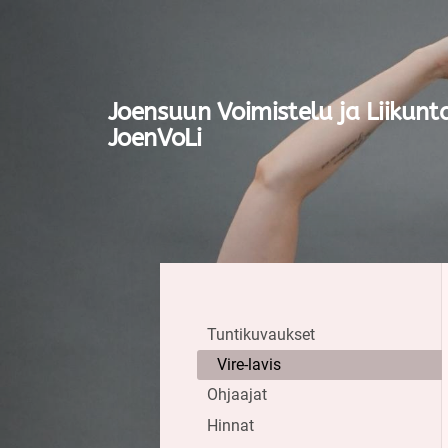
Siirry
sivun
sisältöön
Joensuun Voimistelu ja Liikunt
JoenVoLi
Tuntikuvaukset
Vire-lavis
Ohjaajat
Hinnat