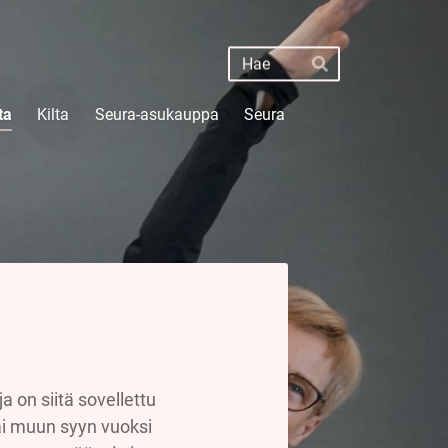
Haku
Hae
ta
Kilta
Seura-asukauppa
Seura
 on siitä sovellettu
tai muun syyn vuoksi