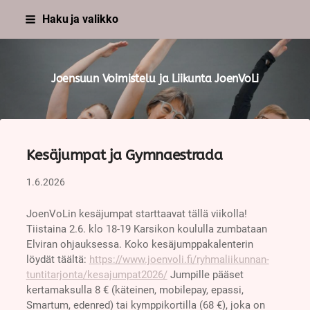
Siirry
Haku ja valikko
sivun
sisältöön
Joensuun Voimistelu ja Liikunta JoenVoLi
Kesäjumpat ja Gymnaestrada
1.6.2026
JoenVoLin kesäjumpat starttaavat tällä viikolla!
Tiistaina 2.6. klo 18-19 Karsikon koululla zumbataan
Elviran ohjauksessa. Koko kesäjumppakalenterin
löydät täältä:
https://www.joenvoli.fi/ryhmaliikunnan-
tuntitarjonta/kesajumpat2026/
Jumpille pääset
kertamaksulla 8 € (käteinen, mobilepay, epassi,
Smartum, edenred) tai kymppikortilla (68 €), joka on