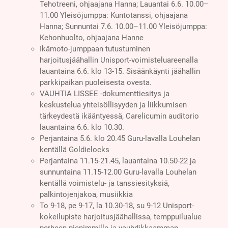
Tehotreeni, ohjaajana Hanna; Lauantai 6.6. 10.00–
11.00 Yleisöjumppa: Kuntotanssi, ohjaajana
Hanna; Sunnuntai 7.6. 10.00–11.00 Yleisöjumppa:
Kehonhuolto, ohjaajana Hanne
Ikämoto-jumppaan tutustuminen
harjoitusjäähallin Unisport-voimisteluareenalla
lauantaina 6.6. klo 13-15. Sisäänkäynti jäähallin
parkkipaikan puoleisesta ovesta.
VAUHTIA LISSEE -dokumenttiesitys ja
keskustelua yhteisöllisyyden ja liikkumisen
tärkeydestä ikääntyessä, Carelicumin auditorio
lauantaina 6.6. klo 10.30.
Perjantaina 5.6. klo 20.45 Guru-lavalla Louhelan
kentällä Goldielocks
Perjantaina 11.15-21.45, lauantaina 10.50-22 ja
sunnuntaina 11.15-12.00 Guru-lavalla Louhelan
kentällä voimistelu- ja tanssiesityksiä,
palkintojenjakoa, musiikkia
To 9-18, pe 9-17, la 10.30-18, su 9-12 Unisport-
kokeilupiste harjoitusjäähallissa, temppuilualue
perheen pienimmille ja vauhdikkaamman