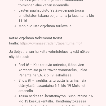
toiminnan alue vähän isommille
Lasten puuhapuisto Ystävyydenpuistossa
urheilutalon takana perjantaina ja lauantaina klo
11-16
Monipuolista ohjelmaa torilavalla
Katso ohjelman tarkemmat tiedot
täältä:
https://gymnaestrada.fi/tapahtumainfo/
Ja tietysti aivan huikeita voimisteluesityksiä näkee
näytöksissä:
Feel it! – Koskettavia tarinoita, ikäpolvien
kohtaamisia ja esittävän voimistelun juhlaa.
Perjantaina 5.6. klo 19 jäähallissa
Show it! – vauhtia, taituruutta ja tarinallisia
elämyksiä. Lauantaina 6.6. klo 19 Motonet-
areenalla
Tässä hetkessä -kenttänäytös. Sunnuntaina 7.6.
klo 13 keskuskentällä. Kenttänäytöksessä